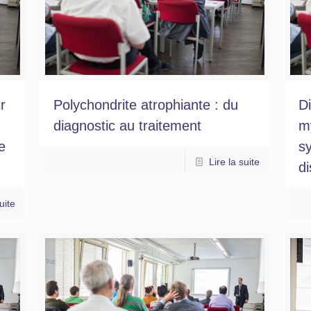
r
Polychondrite atrophiante : du
D
diagnostic au traitement
m
e
s
Lire la suite
d
uite