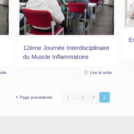
E
12ème Journée Interdisciplinaire
du Muscle Inflammatoire
uite
Lire la suite
Page précédente
1
...
3
4
5