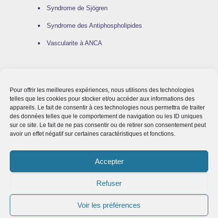
Syndrome de Sjögren
Syndrome des Antiphospholipides
Vascularite à ANCA
Pour offrir les meilleures expériences, nous utilisons des technologies
LA RECHERCHE
telles que les cookies pour stocker et/ou accéder aux informations des
appareils. Le fait de consentir à ces technologies nous permettra de traiter
des données telles que le comportement de navigation ou les ID uniques
Protocoles thérapeutiques en cours
sur ce site. Le fait de ne pas consentir ou de retirer son consentement peut
avoir un effet négatif sur certaines caractéristiques et fonctions.
Laboratoire de recherche
Accepter
Refuser
Voir les préférences
© 2025 Service Communication CHU LILLE |
Mentions légales
|